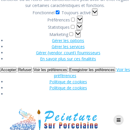
sur certaines caractéristiques et fonctions.
Fonctionnel
Fonctionnel
Toujours activé
Préférences
Préférences
Statistiques
Statistiques
Marketing
Marketing
Gérer les options
Gérer les services
Gérer {vendor_count} fournisseurs
En savoir plus sur ces finalités
Voir les
Accepter
Refuser
Voir les préférences
Enregistrer les préférences
préférences
Politique de cookies
Politique de cookies
Passer
au
contenu