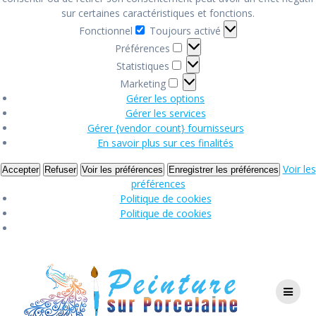
sur certaines caractéristiques et fonctions.
Fonctionnel
Fonctionnel
Toujours activé
Préférences
Préférences
Statistiques
Statistiques
Marketing
Marketing
Gérer les options
Gérer les services
Gérer {vendor_count} fournisseurs
En savoir plus sur ces finalités
Voir les
Accepter
Refuser
Voir les préférences
Enregistrer les préférences
préférences
Politique de cookies
Politique de cookies
Passer
au
contenu