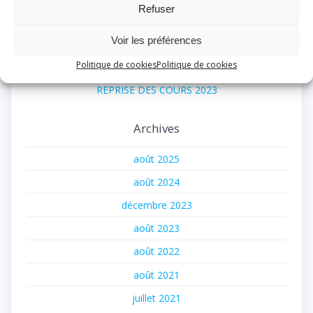
FORUM SAMEDI 7 SEPTEMBRE 2024 POUR
Refuser
INSCRIPTIONS
Voir les préférences
STAGE TECHNIQUE « LUSTRE EN PORCELAINE »
Politique de cookies
Politique de cookies
LES INSCRIPTIONS POUR 2023
REPRISE DES COURS 2023
Archives
août 2025
août 2024
décembre 2023
août 2023
août 2022
août 2021
juillet 2021