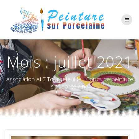
Passer
au
contenu
Mois :
juillet 2021
Association ALT Tournefeuille - Cours de peinture
sur porcelaine