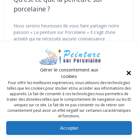
porcelaine ?
Nous serions heureuses de vous faire partager notre
passion « La peinture sur Porcelaine » Il s’agit d’une
activité qui ne nécessite aucune connaissance
particulière que ce soit en peinture ou en dessin.Tous
les motifs que vous aimez, peuvent être réalisés à
l’aide d’un calque scotché sur le support et sous lequel
est positionné un carbone spécifique…
Gérer le consentement aux
Lire la suite
cookies
Pour offrir les meilleures expériences, nous utilisons des technologies
telles que les cookies pour stocker et/ou accéder aux informations des
appareils. Le fait de consentir à ces technologies nous permettra de
traiter des données telles que le comportement de navigation ou les ID
uniques sur ce site. Le fait de ne pas consentir ou de retirer son
Articles Récents
consentement peut avoir un effet négatif sur certaines caractéristiques
et fonctions.
Rentrée 2025/2026 « Peinture sur porcelaine »,
Accepter
Tournefeuille.