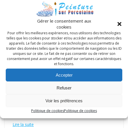
Gérer le consentement aux
cookies
Pour offrir les meilleures expériences, nous utilisons des technologies
telles que les cookies pour stocker et/ou accéder aux informations des
appareils. Le fait de consentir à ces technologies nous permettra de
traiter des données telles que le comportement de navigation ou les ID
uniques sur ce site. Le fait de ne pas consentir ou de retirer son
consentement peut avoir un effet négatif sur certaines caractéristiques
FORUM DES ASSOCIATIONS 2022
et fonctions.
Accepter
Le forum des Associations se tiendra le samedi 3
septembre 2022, toute la journée, au Phare à
Refuser
Tournefeuille. Les adhérentes souhaitant venir nous
aider sont les bienvenues. Les horaires : de 9 H à 17H.
Voir les préférences
Nous vous espérons, avec Evelyne, notre professeur,
vous voir nombreuses ceci nous permettra d’aller nous
Politique de cookies
Politique de cookies
restaurer et nous balader dans…
Lire la suite