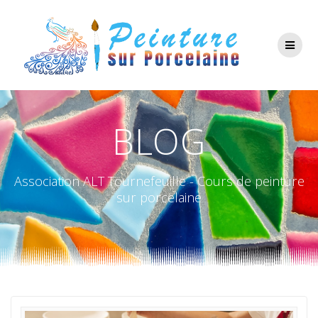
Passer
au
contenu
BLOG
Association ALT Tournefeuille - Cours de peinture
sur porcelaine