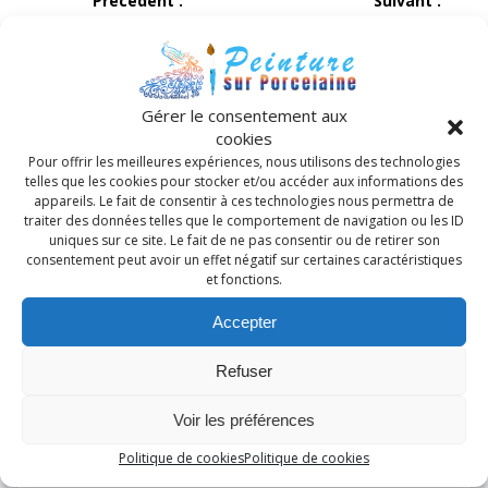
Précédent :
Suivant :
de
Article
Article
Forum des associations
REPRISE DES COURS
précédent :
suivant :
du 4 septembre 2021
2022
l’article
Gérer le consentement aux
Articles Récents
cookies
Pour offrir les meilleures expériences, nous utilisons des technologies
Rentrée 2025/2026 « Peinture sur porcelaine »,
telles que les cookies pour stocker et/ou accéder aux informations des
Tournefeuille.
appareils. Le fait de consentir à ces technologies nous permettra de
traiter des données telles que le comportement de navigation ou les ID
FORUM SAMEDI 7 SEPTEMBRE 2024 POUR
uniques sur ce site. Le fait de ne pas consentir ou de retirer son
INSCRIPTIONS
consentement peut avoir un effet négatif sur certaines caractéristiques
et fonctions.
STAGE TECHNIQUE « LUSTRE EN PORCELAINE »
Accepter
LES INSCRIPTIONS POUR 2023
REPRISE DES COURS 2023
Refuser
Voir les préférences
Archives
Politique de cookies
Politique de cookies
août 2025