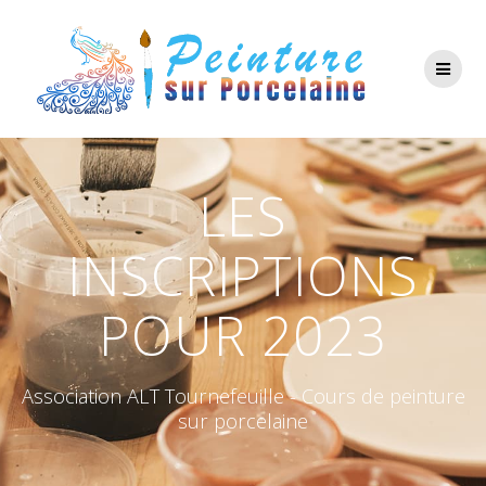
Passer
au
contenu
LES
INSCRIPTIONS
POUR 2023
Association ALT Tournefeuille - Cours de peinture
sur porcelaine