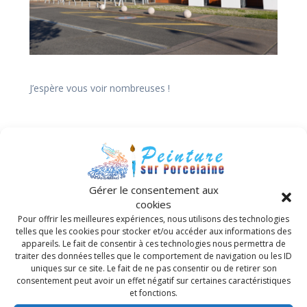
J’espère vous voir nombreuses !
A très vite
Évelyne et Danielle
Gérer le consentement aux
Navigation
cookies
Pour offrir les meilleures expériences, nous utilisons des technologies
Suivant :
Précédent :
de
telles que les cookies pour stocker et/ou accéder aux informations des
Article
STAGE TECHNIQUE
Article
REPRISE DES COURS
appareils. Le fait de consentir à ces technologies nous permettra de
suivant :
« LUSTRE EN
précédent :
2023
traiter des données telles que le comportement de navigation ou les ID
l’article
PORCELAINE »
uniques sur ce site. Le fait de ne pas consentir ou de retirer son
consentement peut avoir un effet négatif sur certaines caractéristiques
et fonctions.