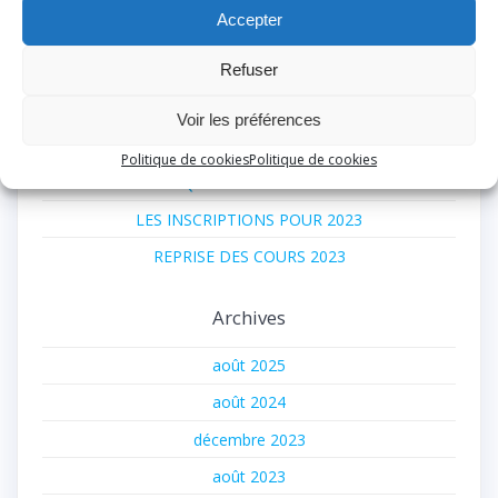
Articles Récents
Accepter
Rentrée 2025/2026 « Peinture sur porcelaine »,
Refuser
Tournefeuille.
Voir les préférences
FORUM SAMEDI 7 SEPTEMBRE 2024 POUR
INSCRIPTIONS
Politique de cookies
Politique de cookies
STAGE TECHNIQUE « LUSTRE EN PORCELAINE »
LES INSCRIPTIONS POUR 2023
REPRISE DES COURS 2023
Archives
août 2025
août 2024
décembre 2023
août 2023