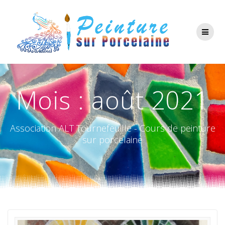
Passer
au
contenu
Mois :
août 2021
Association ALT Tournefeuille - Cours de peinture
sur porcelaine