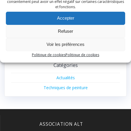
août 2024
consentement peut avoir un effet négatif sur certaines caractéristiques
et fonctions.
décembre 2023
Accepter
août 2023
août 2022
Refuser
août 2021
Voir les préférences
juillet 2021
Politique de cookies
Politique de cookies
Catégories
Actualités
Techniques de peinture
ASSOCIATION ALT